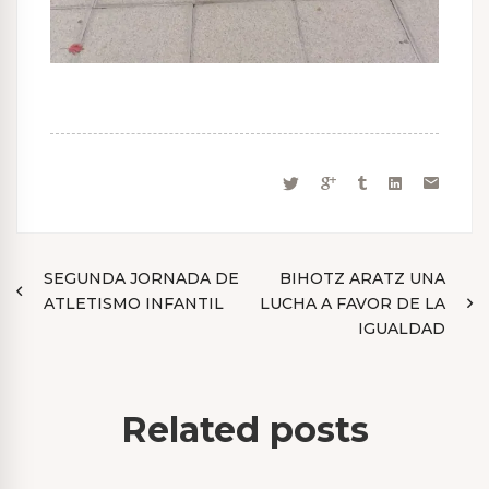
Navegación
SEGUNDA JORNADA DE
BIHOTZ ARATZ UNA
ATLETISMO INFANTIL
LUCHA A FAVOR DE LA
de
IGUALDAD
entradas
Related posts