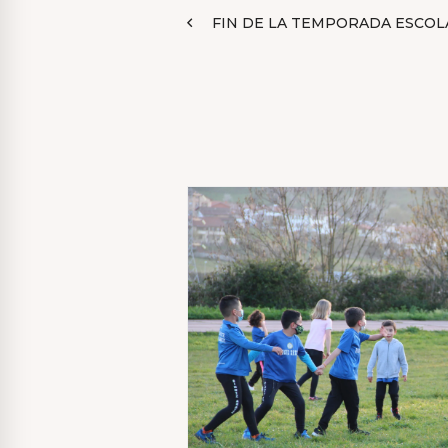
Navegación
FIN DE LA TEMPORADA ESCOL
de
entradas