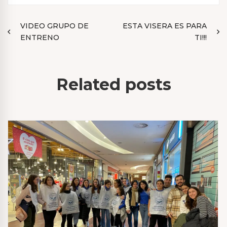
Navegación
VIDEO GRUPO DE
ESTA VISERA ES PARA
ENTRENO
TI!!!
de
entradas
Related posts